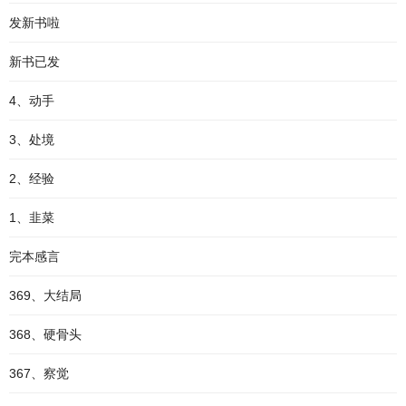
发新书啦
新书已发
4、动手
3、处境
2、经验
1、韭菜
完本感言
369、大结局
368、硬骨头
367、察觉