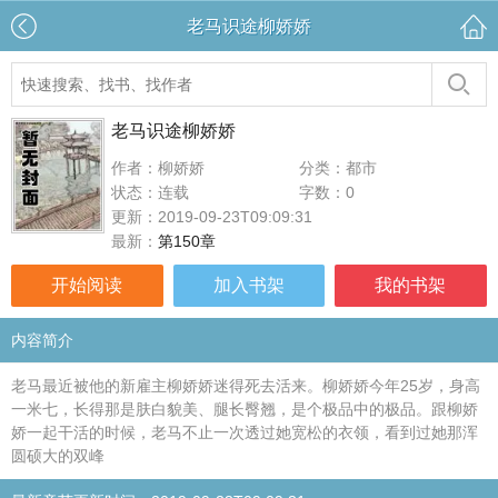
老马识途柳娇娇
老马识途柳娇娇
作者：柳娇娇
分类：都市
状态：连载
字数：0
更新：2019-09-23T09:09:31
最新：
第150章
开始阅读
加入书架
我的书架
内容简介
老马最近被他的新雇主柳娇娇迷得死去活来。柳娇娇今年25岁，身高
一米七，长得那是肤白貌美、腿长臀翘，是个极品中的极品。跟柳娇
娇一起干活的时候，老马不止一次透过她宽松的衣领，看到过她那浑
圆硕大的双峰